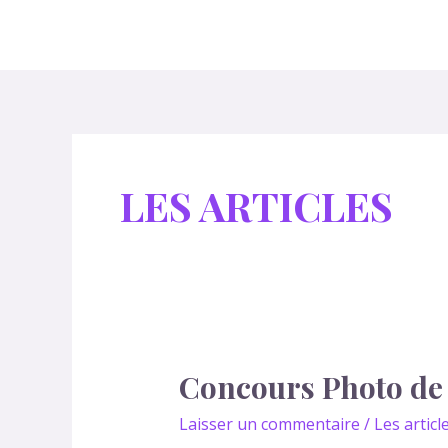
Aller
au
contenu
LES ARTICLES
Concours Photo de 
Concours
Photo
Laisser un commentaire
/
Les articl
de