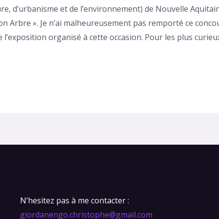
ture, d’urbanisme et de l’environnement) de Nouvelle Aquita
on Arbre ». Je n’ai malheureusement pas remporté ce conco
e l’exposition organisé à cette occasion. Pour les plus curieu
N’hesitez pas à me contacter :
giordanengo.christophe@gmail.com