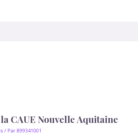
Accueil
Pr
la CAUE Nouvelle Aquitaine
es
/ Par
899341001