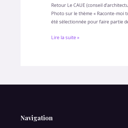
Retour Le CAUE (conseil d’architec
la
Photo sur le thème « Raconte-moi t
CAUE
été sélectionnée pour faire partie d
Nouvelle
Aquitaine
Lire la suite »
Navigation