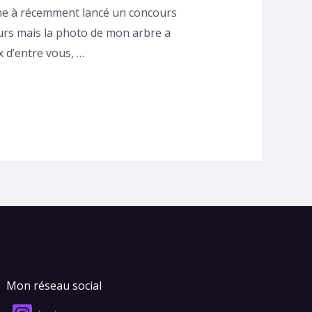
ine à récemment lancé un concours
urs mais la photo de mon arbre a
x d’entre vous, …
Mon réseau social