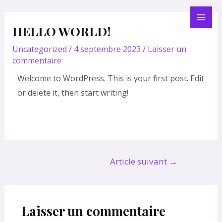
Aller
Navigation
Mai
au
de
HELLO WORLD!
Men
contenu
l’article
Uncategorized
/
4 septembre 2023
/
Laisser un
commentaire
Welcome to WordPress. This is your first post. Edit
or delete it, then start writing!
Article suivant
→
Laisser un commentaire